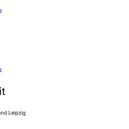
e
e
it
and Leipzig